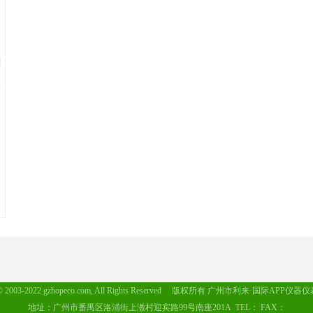
t © 2003-2022 gzhopeco.com, All Rights Reserved 版权所有 广州市利来·国际APP
地址：广州市番禺区洛浦街上漖村迎宾路99号南座201A TEL： FAX：